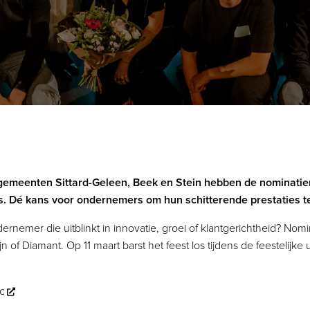
De gemeenten Sittard-Geleen, Beek en Stein hebben de nominat
ds. Dé kans voor ondernemers om hun schitterende prestaties t
ernemer die uitblinkt in innovatie, groei of klantgerichtheid? No
of Diamant. Op 11 maart barst het feest los tijdens de feestelijke u
c