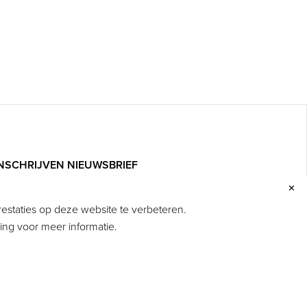
INSCHRIJVEN NIEUWSBRIEF
✕
lijf op de hoogte van het laatste nieuws,
staties op deze website te verbeteren.
egwerkzaamheden, events en andere actuele
ring voor meer informatie.
aken. Klik op onderstaande knop en schrijf je in!
INSCHRIJVEN