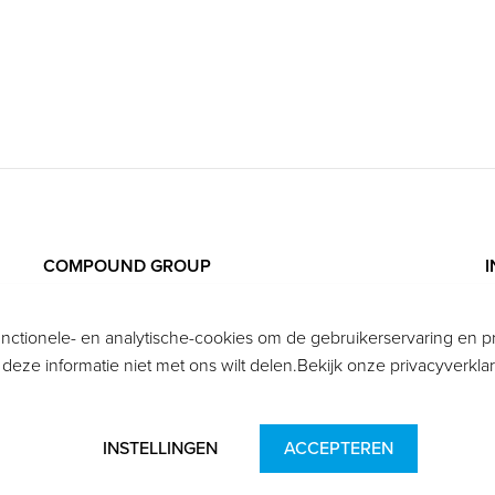
COMPOUND GROUP
B
Postbus 5135
tionele- en analytische-cookies om de gebruikerservaring en pre
w
6130 PC Sittard
s u deze informatie niet met ons wilt delen.Bekijk onze privacyverkla
z
+31 (0)6 82 09 92 44
info@compoundgroup.nl
INSTELLINGEN
ACCEPTEREN