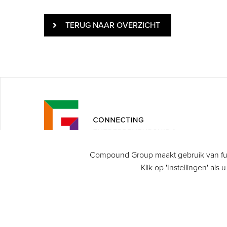
TERUG NAAR OVERZICHT
Compound Group maakt gebruik van func
Klik op 'Instellingen' al
Compound Group is de verbindende
factor tussen ondernemers
(verenigingen) en overheden.