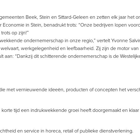
 de gemeenten Beek, Stein en Sittard-Geleen en zetten elk jaar he
 Economie in Stein, benadrukt trots: “Onze bedrijven lopen voorop
ots op zijn!”
ukwekkende ondernemerschap in onze regio,” vertelt Yvonne Salv
welvaart, werkgelegenheid en leefbaarheid. Zij zijn de motor v
t aan: “Dankzij dit schitterende ondernemerschap is de Westelijk
ie met vernieuwende ideeën, producten of concepten het versch
 korte tijd een indrukwekkende groei heeft doorgemaakt en klaar 
chtheid en service in horeca, retail of publieke dienstverlening.