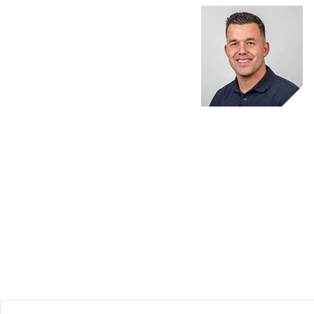
ttard-
 kan er