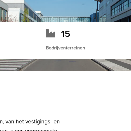
15
Bedrijventerreinen
, van het vestigings- en
nen is ons voornaamste