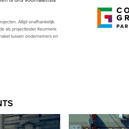
jecten. Altijd onafhankelijk
e als projectleider Keurmerk
chakel tussen ondernemers en
NTS